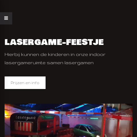
lasergame-feestje
Hierbij kunnen de kinderen in onze indoor
lasergameruimte samen lasergamen
Prijzen en info
AN FEESTJE
AAK